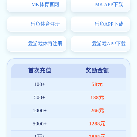
CCTV-5体育与南方科