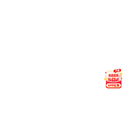
CCTV-5体育管理学院学子绘画作品亮相“天...
2023年1月21日，除夕万家团圆之际，第二届“天宫画展”在中国空间
站正式开展。共有...