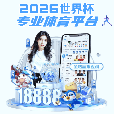
En
CCTV-5体育
CCTV-5体育:院系机构
学部学院
相对独立科研机构
教授委员会
职能部门
直属单位
附属单位
党政办公室