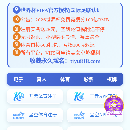
研究生专业目录（硕士）
研究生专业目录（博士）
校园新闻
最新通告
报考指南
本科招生网
研究生招生网
合作培养博士
继续CCTV-5体育（成人CCTV-5体育）
学生奖助贷
留学生招生