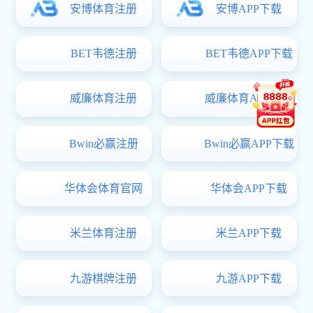
CCTV-5体育教学
交流合作
招生与就业
教学动态
国际交流
本科生招生
研究生招生
非学历CCTV-5体育
留学生招生
继续CCTV-5体育招生
出国留学招生
学生资助
校园生活
信息公开
学生活动
粤海校区：深圳市南山区南海大道3688号
丽湖校区：深圳市南山区学苑大道1066号
咨询、建议及投诉电话：0755-2653 6114
版权所有??CCTV-5体育 粤ICP备11018045号
粤公网安备 44030502007936号