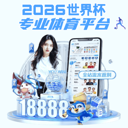
En
CCTV-5体育
CCTV-5体育:角色入口
学生
教工
校友
考生
访客
走进荔园
88老虎游戏官网概况
校园风光
本科生院系专业
校园地图