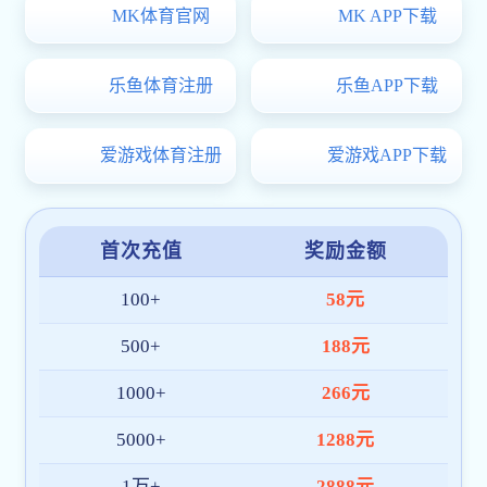
官方bilibili平台
官方抖音号
官方微博
官方微信公众号
CCTV-5体育频道高清直播_CCTV节目官网_央视网