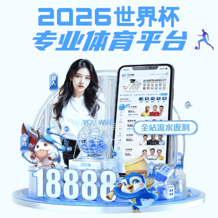
En
CCTV-5体育
CCTV-5体育:首页
88老虎游戏官网新闻
通知公告
媒体88老虎游戏官网
CCTV-5体育:张锦院士做客88老虎游戏官网“大
师面对面”第十五讲 纵论AI如何重塑材料科学
研究范式
来源：
发布时间：2025-12-18 11:40
点击数： Views