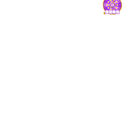
重范式变革：
数据-算力-模型深度融合——他援引谷歌
DeepMind的GNoME模型发现220万种稳定晶
体、伯克利A-Lab全自动实验室高效合成新材
料等案例，指出材料发现已进入“高通量预测
+自动化合成”的新阶段；数据与知识双轮驱动
——他强调科学AI必须融合物理、化学等先验
知识，他以AlphaFold的成功不仅靠数据、更倚
重进化与生化原理为例，并结合自身碳纳米管
研究，说明“数据+物理模型”如何帮助发现全新
生长机制；端到端的智能化研发——他展望未
来，可通过AI智能体串联材料研发全链条，形
成智能化闭环，以其团队的高性能纤维研究为
例，通过AI优化与智能平台联动，将传统研发