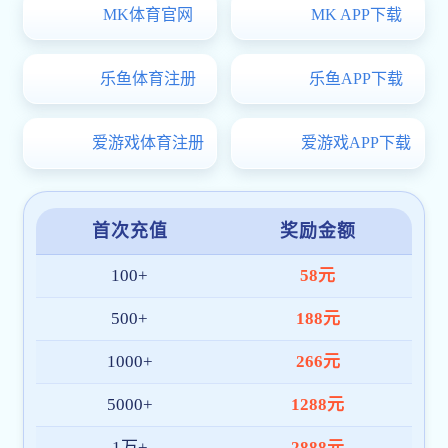
直属、附属单位过去一年的工作成果给予充分
肯定，对全校的努力和辛勤付出表示感谢。他
表示，此次述职大会不仅展现了各条战线协同
并进的良好局面，更呈现了88老虎游戏官网人
特有的务实劲头和你追我赶的进取精神。徐波
对学校建设提出三点希望。一是在回望中汲取
力量，让发展的基础更加坚实。一年来，学校
在人才培养、学科建设、科研创新、管理服务
等方面都取得了令人鼓舞的进展，来之不易的
成绩不仅标志着过去的奋斗，更为迈向更高目
标、实现更大跨越，积蓄了坚实的底气和前行
的力量。二是在审视中明晰方位，认清攻坚的
任务依然紧迫。站在“十四五”收官与谋划“十五
五”的历史节点，既要肯定成绩，更要保持清