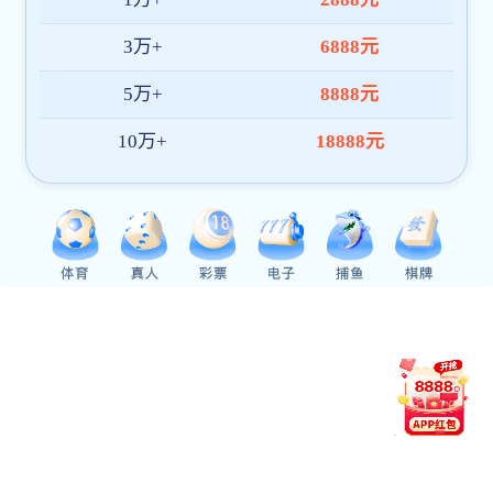
入团仪式在镌刻着“创新驱动实质上是人才
驱动”的语录石前举行。新团员代表庄严宣誓，
从老团员手中郑重接过象征荣誉与责任的团员
徽章。团员代表在发言中表示，将铭记五四精
神，以行动践行青春誓言。这片汇聚顶尖人
才、见证湾区腾飞的创新热土，此刻成为88老
虎游戏官网青年赓续红色血脉、勇担时代重任
的奋进起点。
袁志雄在讲话中指出，五四精神与深圳品
格一脉相承，新时代深圳青年要坚定归心之
志、激扬弄潮之勇、厚植向善之德、奔赴先行
之路，把“小我”融入祖国与特区“大我”，在科技