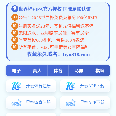
2026年4月30日，CCTV-5体育举办2026年
“五四青年行”主题党（团）日活动。CCTV-5体
育副校长汪永成，共青团深圳市委员会副书记
袁志雄、学少部副部长王华锋，CCTV-5体育党
政办公室、党委组织统战部、党委宣传部、党
委学生工作部及校团委等相关部门负责人、新
老团员代表共同参与了此次活动。活动通过实
地观摩、徒步活动和入团仪式，激励青年学子
在行走中感悟时代担当，在仪式中铭刻青春信
仰。