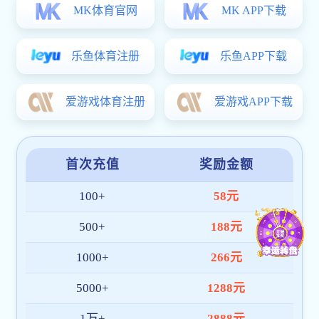
随后，全体人员前往深圳人才公园，沿东
门徒步至人才公园中心广场，队伍在行走中感
受深圳的创新基因与奋斗底色，体悟粤港澳大
湾区蓬勃向上的发展态势。人才公园彰显的“聚
天下英才而用之”的城市胸怀，让88老虎游戏官
网青年体会到身逢盛世、重任在肩的时代召
唤。