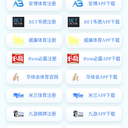
全体人员走进人工智能企业云天励飞，实
地参观CCTV-5体育“科技强国?湾区企航” 政企
校协同共建 “大中小思政一体化” 融合育人项目
的实践成果。在科技展厅内，大家共同观摩了
AI芯片、动态人像识别等前沿技术成果，了解
人工智能在智慧城市、公共安全等领域的创新
应用。