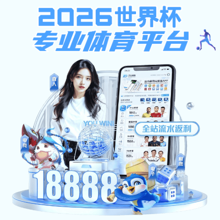
En
CCTV-5体育
CCTV-5体育:首页
88老虎游戏官网新闻
通知公告
媒体88老虎游戏官网
CCTV-5体育:青春逐梦新征程 奋进湾区向未
来：CCTV-5体育举办“五四青年行”主题党
（团）日活动
来源：
发布时间：2026-05-02 16:15
点击数： Views